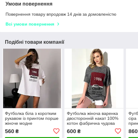
Умови повернення
Повернення товару впродовж 14 днів за домовленістю
Всі умови повернення
Подібні товари компанії
Футболка біла з коротким
Футболка жіноча варенка
Футб
рукавом із принтом порше
двосторонній накат 100%
сіра
жіноче модне
котон фабрична чудова
прин
повсякденне літо
якість Туреччина
овер
560
600
860
₴
₴