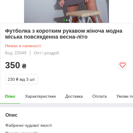
Футболка з коротким рукавом жіноча модна
міська повсякденна весна-літо
Немає в наявності
Код: 22049
Опт і роздріб
350
₴
230 ₴
від 3 шт.
Опис
Характеристики
Доставка
Оплата
Умови п
Опис
Фабричні чудової якості