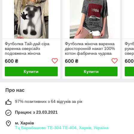
Футболка Тай-дай сіра
Футболка жіноча варенка
Футб
варенка оверсайз
двосторонній накат 100%
рука
подовжена жіноча
котон фабрична чудова
овер
якість Туреччина
600
600
600
₴
₴
Купити
Купити
Про нас
97% позитивних з 64 відгуків за рік
Працює з 23.03.2021
м. Харків
Тц Барабашово ТЕ-304 ТЕ-404, Харків, Україна