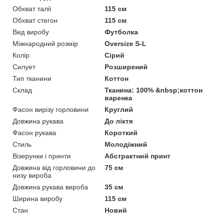
Обхват талії
115 см
Обхват стегон
115 см
Вид виробу
Футболка
Міжнародний розмір
Oversize S-L
Колір
Сірий
Силует
Розширений
Тип тканини
Коттон
Склад
Тканина: 100% &nbsp;коттон
варенка
Фасон вирізу горловини
Круглий
Довжина рукава
До ліктя
Фасон рукава
Короткий
Стиль
Молодіжний
Візерунки і принти
Абстрактний принт
Довжина від горловини до
75 см
низу вироба
Довжина рукава вироба
35 см
Ширина виробу
115 см
Стан
Новий