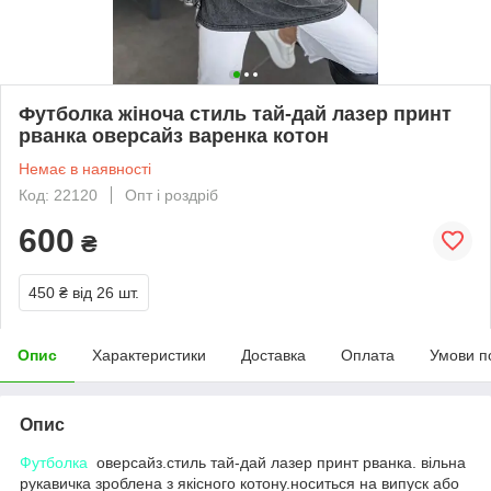
Футболка жіноча стиль тай-дай лазер принт
рванка оверсайз варенка котон
Немає в наявності
Код: 22120
Опт і роздріб
600
₴
450 ₴
від 26 шт.
Опис
Характеристики
Доставка
Оплата
Умови п
Опис
Футболка
оверсайз.стиль тай-дай лазер принт рванка. вільна
рукавичка зроблена з якісного котону.носиться на випуск або