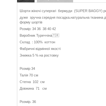
Шорти жіночі супергагі бермуди (SUPER ВАGGY) ро
дуже зручна середня посадка.натуральна тканина д
форму шортів
Розмір: 34 36 38 40 42
Виробник Туреччіна🇹🇷
Склад : 100% коттон
Фабричні відмінної якості
Знижка 5 % на ростовку
Розмір 34
Талія 70 см
Стегна 102 см
Довжина 71 см
Розмір. 36