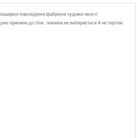
зширені повсякденні фабричні чудової якості
уже приємна до тіла тканина не випирається й не тертює