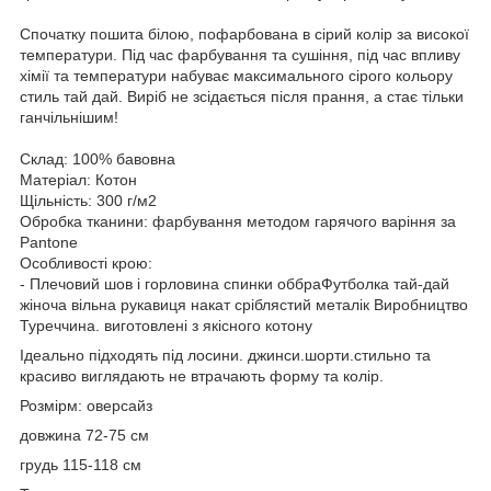
Спочатку пошита білою, пофарбована в сірий колір за високої
температури. Під час фарбування та сушіння, під час впливу
хімії та температури набуває максимального сірого кольору
стиль тай дай. Виріб не зсідається після прання, а стає тільки
ганчільнішим!
Склад: 100% бавовна
Матеріал: Котон
Щільність: 300 г/м2
Обробка тканини: фарбування методом гарячого варіння за
Pantone
Особливості крою:
- Плечовий шов і горловина спинки оббраФутболка тай-дай
жіноча вільна рукавиця накат сріблястий металік Виробництво
Туреччина. виготовлені з якісного котону
Ідеально підходять під лосини. джинси.шорти.стильно та
красиво виглядають не втрачають форму та колір.
Розмірм: оверсайз
довжина 72-75 см
грудь 115-118 см