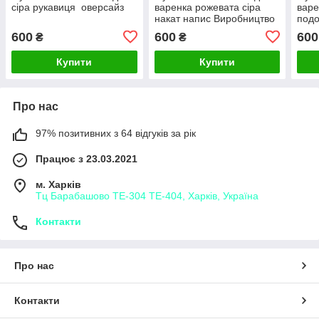
сіра рукавиця оверсайз
варенка рожевата сiра
варе
накат напис Виробництво
подо
Туреччина
600
600
600
₴
₴
Купити
Купити
Про нас
97% позитивних з 64 відгуків за рік
Працює з 23.03.2021
м. Харків
Тц Барабашово ТЕ-304 ТЕ-404, Харків, Україна
Контакти
Про нас
Контакти