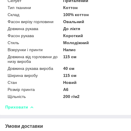
Силует
Приталений
Тип тканини
Коттон
Склад
100% коттон
Фасон вирізу горловини
Овальний
Довжина рукава
До ліктя
Фасон рукава
Короткий
Стиль
Молодіжний
Візерунки і принти
Напис
Довжина від горловини до
115 см
низу вироба
Довжина рукава вироба
40 см
Ширина виробу
115 см
Стан
Новий
Розмір принта
А6
Щільність
200 г/м2
Приховати
Умови доставки