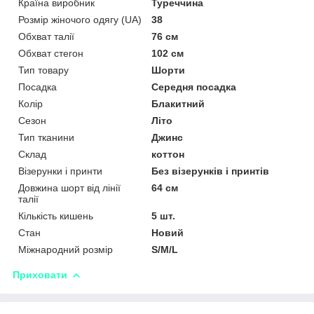
Країна виробник
Туреччина
Розмір жіночого одягу (UA)
38
Обхват талії
76 см
Обхват стегон
102 см
Тип товару
Шорти
Посадка
Середня посадка
Колір
Блакитний
Сезон
Літо
Тип тканини
Джинс
Склад
коттон
Візерунки і принти
Без візерунків і принтів
Довжина шорт від лінії
64 см
талії
Кількість кишень
5 шт.
Стан
Новий
Міжнародний розмір
S/M/L
Приховати