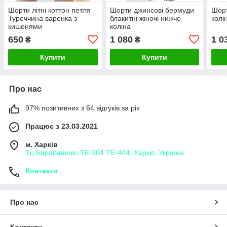
Шорти літні коттон петля
Шорти джинсові бермуди
Шорт
Туреччина варенка з
блакитні жіночі нижче
колі
кишенями
коліна
650
1 080
1 0
₴
₴
Купити
Купити
Про нас
97% позитивних з 64 відгуків за рік
Працює з 23.03.2021
м. Харків
Тц Барабашово ТЕ-304 ТЕ-404, Харків, Україна
Контакти
Про нас
Контакти