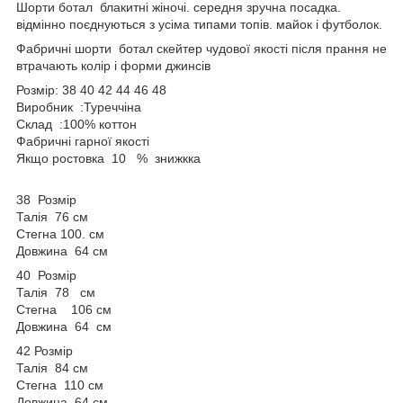
Шорти ботал блакитні жіночі. середня зручна посадка.
відмінно поєднуються з усіма типами топів. майок і футболок.
Фабричні шорти ботал скейтер чудової якості після прання не
втрачають колір і форми джинсів
Розмір: 38 40 42 44 46 48
Виробник :Туреччіна
Склад :100% коттон
Фабричні гарної якості
Якщо ростовка 10 % знижкка
38 Розмір
Талія 76 см
Стегна 100. см
Довжина 64 см
40 Розмір
Талія 78 см
Стегна 106 см
Довжина 64 см
42 Розмір
Талія 84 см
Стегна 110 см
Довжина 64 см