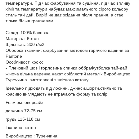
температури. Під час фарбування та сушіння, під час впливу
хімії та температури набуває максимального сірого кольору
стиль тай дай. Виріб не дає зсідання після прання, а стає
тільки більш гранжевим!
Склад: 100% бавовна
Матеріал: Котон
Щільність: 300 г/м2
Обробка тканини: фарбування методом гарячого варіння за
Pantone
Особливості крою:
- Плечовий шов і горловина спинки оббраФутболка тай-дай
жіноча вільна варенка накат сріблястий металік Виробництво
Туреччина. виготовлені з якісного котону
Ідеально підходять під лосини. джинси.шорти.стильно та
красиво виглядають не втрачають форму та колір.
Розмірм: оверсайз
довжина 72-75 см
грудь 115-118 см
Тканина: котон
Виробництво : Туреччина